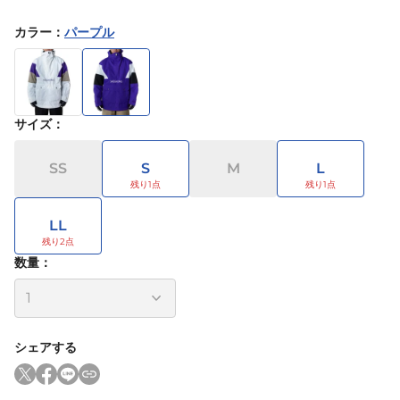
カラー
：
パープル
サイズ
：
SS
S
M
L
LL
数量：
シェアする