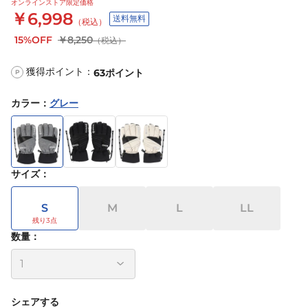
オンラインストア限定価格
￥6,998
送料無料
（税込）
15%OFF
￥8,250
（税込）
獲得ポイント：
63
ポイント
P
カラー
：
グレー
サイズ
：
S
M
L
LL
数量：
シェアする