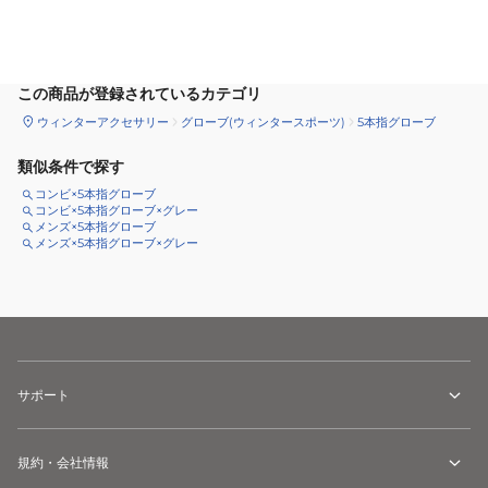
サイズ
を選択してください
この商品が登録されているカテゴリ
ウィンターアクセサリー
グローブ(ウィンタースポーツ)
5本指グローブ
類似条件で探す
コンビ×5本指グローブ
コンビ×5本指グローブ×グレー
メンズ×5本指グローブ
メンズ×5本指グローブ×グレー
サポート
規約・会社情報