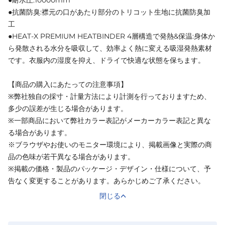
●抗菌防臭:襟元の口があたり部分のトリコット生地に抗菌防臭加
工
●HEAT-X PREMIUM HEATBINDER 4層構造で発熱&保温:身体か
ら発散される水分を吸収して、効率よく熱に変える吸湿発熱素材
です。衣服内の湿度を抑え、ドライで快適な状態を保ちます。
【商品の購入にあたっての注意事項】
※弊社独自の採寸・計量方法により計測を行っておりますため、
多少の誤差が生じる場合があります。
※一部商品において弊社カラー表記がメーカーカラー表記と異な
る場合があります。
※ブラウザやお使いのモニター環境により、掲載画像と実際の商
品の色味が若干異なる場合があります。
※掲載の価格・製品のパッケージ・デザイン・仕様について、予
告なく変更することがあります。あらかじめご了承ください。
閉じる