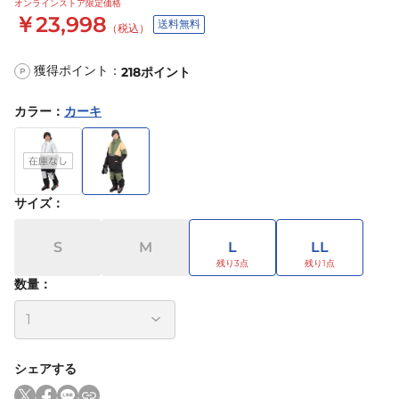
オンラインストア限定価格
￥23,998
送料無料
（税込）
獲得ポイント：
218
ポイント
P
カラー
：
カーキ
サイズ
：
S
M
L
LL
数量：
シェアする