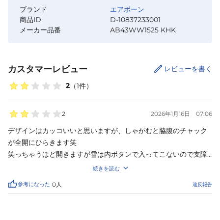
ブランド
エアボーン
商品ID
D-10837233001
メーカー品番
AB43WW1525 KHK
カスタマーレビュー
レビューを書く
2
（
1
件）
2
2026年1月16日
07:06
デザインはカッコいいと思いますが、しゃがむと脇腹のチャック
が全開にひらきます笑

笑っちゃうほど開きますが雪は内ボタンで入ってこないので支障
はないですけど、不快です。
続きを読む
参考になった
0
人
違反報告