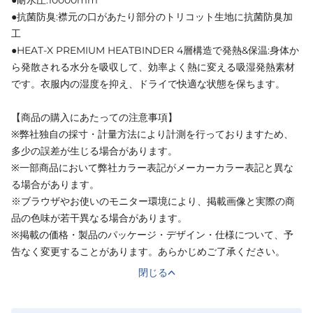
●抗菌防臭:襟元の口があたり部分のトリコット生地に抗菌防臭加
工
●HEAT-X PREMIUM HEATBINDER 4層構造で発熱&保温:身体か
ら発散される水分を吸収して、効率よく熱に変える吸湿発熱素材
です。衣服内の湿度を抑え、ドライで快適な状態を保ちます。
【商品の購入にあたっての注意事項】
※弊社独自の採寸・計量方法により計測を行っておりますため、
多少の誤差が生じる場合があります。
※一部商品において弊社カラー表記がメーカーカラー表記と異な
る場合があります。
※ブラウザやお使いのモニター環境により、掲載画像と実際の商
品の色味が若干異なる場合があります。
※掲載の価格・製品のパッケージ・デザイン・仕様について、予
告なく変更することがあります。あらかじめご了承ください。
閉じる