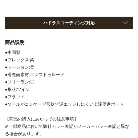
ハドラスコーティング対応
商品説明
●中国製
●フレックス:柔
●トーション:柔
●滑走面素材:エクストゥルード
●フリーラン:◎
●形状:ツイン
●フラット
●ソールがコンケーブ形状で逆エッジしにくい上達促進ボード
【商品の購入にあたっての注意事項】
※一部商品において弊社カラー表記がメーカーカラー表記と異な
る場合があります。