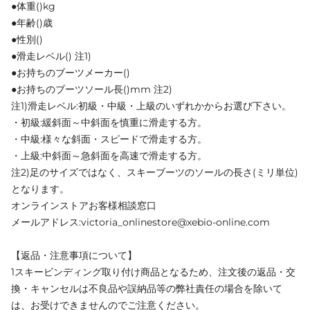
●体重()kg
●年齢()歳
●性別()
●滑走レベル() 注1)
●お持ちのブーツメーカー()
●お持ちのブーツソール長()mm 注2)
注1)滑走レベル:初級・中級・上級のいずれかからお選び下さい。
・初級:緩斜面～中斜面を慎重に滑走する方。
・中級:様々な斜面・スピードで滑走する方。
・上級:中斜面～急斜面を高速で滑走する方。
注2)足のサイズではなく、スキーブーツのソールの長さ(ミリ単位)
となります。
オンラインストアお客様相談窓口
メールアドレス:victoria_onlinestore@xebio-online.com
【返品・注意事項について】
1スキービンディング取り付け商品となるため、注文後の返品・交
換・キャンセルは不良品や誤納品等の弊社責任の場合を除いて
は、お受けできませんのでご注意ください。