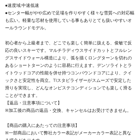
●速度域:中速低速
●センター幅がやや広めで足場を作りやすく様々な雪質への対応幅
も広い。軽量な芯材を使用している事もありとても扱いやすいオ
ールラウンドモデル。
初心者から上級者まで、どこでも楽しく簡単に扱える、俊敏で反
応の良いスキーです。マルチラディウスサイドカットとフルレン
グスサイドウォール構造により、弧を描くロングターンを切れの
あるショートターンのように容易に行えます。デンソライトとラ
イトウッドコアの性能を併せ持つコンパウンドコアにより、クイ
ックさと安定性を両立。TIスタビライザーがスムーズで安定した
滑りを実現し、どんなオンピステコンディションでも楽しく滑る
ことができます。
【返品・注意事項について】
※加工後の商品の返品・交換、キャンセルはお受けできません。
【商品の購入にあたっての注意事項】
※一部商品において弊社カラー表記がメーカーカラー表記と異な