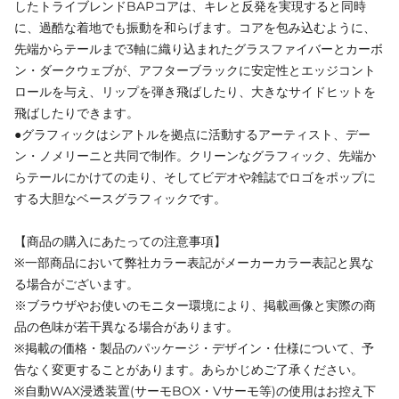
したトライブレンドBAPコアは、キレと反発を実現すると同時
に、過酷な着地でも振動を和らげます。コアを包み込むように、
先端からテールまで3軸に織り込まれたグラスファイバーとカーボ
ン・ダークウェブが、アフターブラックに安定性とエッジコント
ロールを与え、リップを弾き飛ばしたり、大きなサイドヒットを
飛ばしたりできます。
●グラフィックはシアトルを拠点に活動するアーティスト、デー
ン・ノメリーニと共同で制作。クリーンなグラフィック、先端か
らテールにかけての走り、そしてビデオや雑誌でロゴをポップに
する大胆なベースグラフィックです。
【商品の購入にあたっての注意事項】
※一部商品において弊社カラー表記がメーカーカラー表記と異な
る場合がございます。
※ブラウザやお使いのモニター環境により、掲載画像と実際の商
品の色味が若干異なる場合があります。
※掲載の価格・製品のパッケージ・デザイン・仕様について、予
告なく変更することがあります。あらかじめご了承ください。
※自動WAX浸透装置(サーモBOX・Vサーモ等)の使用はお控え下