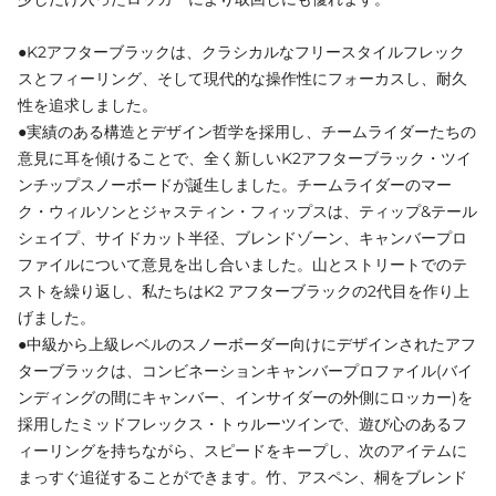
●K2アフターブラックは、クラシカルなフリースタイルフレック
スとフィーリング、そして現代的な操作性にフォーカスし、耐久
性を追求しました。
●実績のある構造とデザイン哲学を採用し、チームライダーたちの
意見に耳を傾けることで、全く新しいK2アフターブラック・ツイ
ンチップスノーボードが誕生しました。チームライダーのマー
ク・ウィルソンとジャスティン・フィップスは、ティップ&テール
シェイプ、サイドカット半径、ブレンドゾーン、キャンバープロ
ファイルについて意見を出し合いました。山とストリートでのテ
ストを繰り返し、私たちはK2 アフターブラックの2代目を作り上
げました。
●中級から上級レベルのスノーボーダー向けにデザインされたアフ
ターブラックは、コンビネーションキャンバープロファイル(バイ
ンディングの間にキャンバー、インサイダーの外側にロッカー)を
採用したミッドフレックス・トゥルーツインで、遊び心のあるフ
ィーリングを持ちながら、スピードをキープし、次のアイテムに
まっすぐ追従することができます。竹、アスペン、桐をブレンド