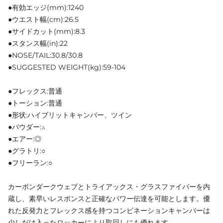
●有効エッジ(mm):1240
●ウエスト幅(cm):26.5
●サイドカット(mm):8.3
●スタンス幅(in):22
●NOSE/TAIL:30.8/30.8
●SUGGESTED WEIGHT(kg):59-104
●フレックス:普通
●トーション:普通
●形状:ハイブリットキャンバー、ツイン
●パウダー:△
●エアー:◎
●グラトリ:○
●フリーラン:○
カーボンダークウェブとトライアックス・グラスファイバーを内
蔵し、素早いレスポンスと正確なパワー伝達を可能とします。優
れた反発力とフレックス感を持つコンビネーションキャンバーは
少しだけ入ったロッカーにより取回しにも優れます。