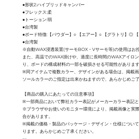
●形状2:ハイブリッドキャンバー
●フレックス:柔
●トーション:弱
●台湾製
●ボード特徴:【パウダー】○ 【エアー】○ 【グラトリ】◎ 
●台湾製
※自動WAX浸透装置(サーモBOX・Vサーモ等)の使用はお
また、高温でのWAX掛けや、過度に長時間のWAXアイロ
り、ボードの構成材料の一部を破損させる可能性がありま
※同アイテムで複数カラー、デザインがある場合は、掲載
ソールカラーのご指定は出来かねますので、あらかじめご
【商品の購入にあたっての注意事項】
※一部商品において弊社カラー表記がメーカーカラー表記
※ブラウザやお使いのモニター環境により、掲載画像と実
合があります。
※掲載の価格・製品のパッケージ・デザイン・仕様につい
ります。あらかじめご了承ください。