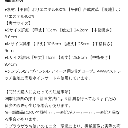
商品説明
●素材:【甲側】ポリエステル100% 【平側】合成皮革 【裏地】ポ
リエステル100%
【実寸サイズ】
●Sサイズ詳細:【甲丈】10cm 【総丈】24.2cm 【中指長さ】
8.6cm
●Mサイズ詳細:【甲丈】10.5cm 【総丈】25cm 【中指長さ】
9cm
●Lサイズ詳細:【甲丈】11cm 【総丈】25.8cm 【中指長さ】
9.4cm
●シンプルなデザインのレディース用5指グローブ。4WAYストレ
ッチ生地に高耐水インサートを使用しています。
【商品の購入にあたっての注意事項】
※弊社独自の採寸・計量方法により計測を行っておりますため、
多少の誤差が生じる場合があります。
※一部商品において弊社カラー表記がメーカーカラー表記と異な
る場合があります。
※ブラウザやお使いのモニター環境により、掲載画像と実際の商