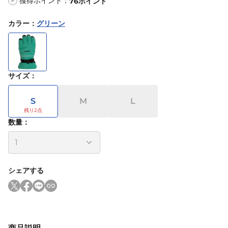
獲得ポイント：
76
ポイント
P
カラー
：
グリーン
サイズ
：
S
M
L
数量：
シェアする