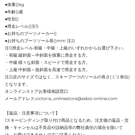
●体重()kg
●年齢()歳
●性別()
●滑走レベル()注1)
●お持ちのブーツメーカー()
●お持ちのブーツソール長()mm 注2)
注1)滑走レベル:初級・中級・上級のいずれかからお選び下さい。
・初級:緩斜面～中斜面を慎重に滑走する方。
・中級:様々な斜面・スピードで滑走する方。
・上級:中斜面～急斜面を高速で滑走する方。
注2)足のサイズではなく、スキーブーツのソールの長さ(ミリ単位)
となります。
オンラインストアお客様相談窓口
メールアドレス:victoria_onlinestore@xebio-online.com
【返品・注意事項について】
1スキービンディング取り付け商品となるため、注文後の返品・交
換・キャンセルは不良品や誤納品等の弊社責任の場合を除いて
は、お受けできませんのでご注意ください。