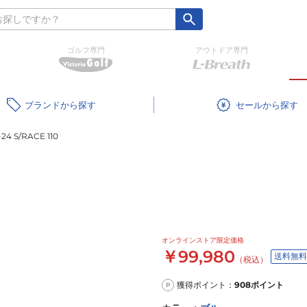
ゴルフ専門
アウトドア専門
ブランド
セール
4 S/RACE 110
オンラインストア限定価格
￥99,980
送料無料
（税込）
獲得ポイント：
908
ポイント
P