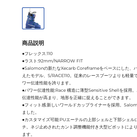
商品説明
●フレックス:110
●ラスト:92mm/NARROW FIT
●Salomonの新たなXecarb Coreframeをベースに
えたモデル、S/RACE110。従来のレースブーツよりも軽
ワー伝達性能を誇ります。
●パワー伝達性能:Race 構造に薄型Sensitive Shell
伝達性能が高まり、地形を正確に捉えることができます。
●フィット感:新しいワールドカップライナーを採用。Salo
ました。
●カスタマイズ可能:PUエーテルの上部シェルと下部シェル
チ。ネジ止めされたカント調整機能付き大型ピボットによ
ます。