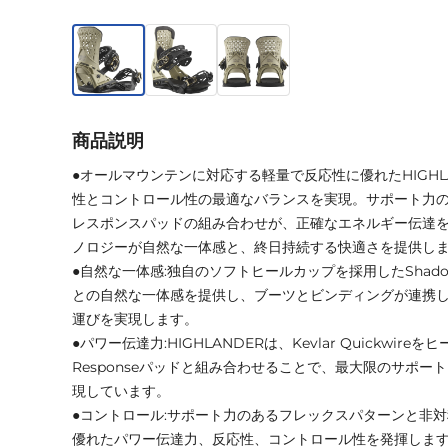
商品説明
●オールマウンテンに対応する軽量で反応性に優れたHIGHL
性とコントロール性の最適なバランスを実現。サポート力のある
レスポンスパッドの組み合わせが、正確なエネルギー伝達を可能
ノロジーが自然な一体感と、終日持続する快適さを提供し
●自然な一体感:独自のソフトヒールカップを採用したShado
との自然な一体感を提供し、ブーツとビンディングが連携
運びを実現します。
●パワー伝達力:HIGHLANDERは、Kevlar Quickwi
Responseパッドと組み合わせることで、最大限のサポー
現しています。
●コントロール:サポート力のあるフレックスパターンと非対称3
優れたパワー伝達力、反応性、コントロール性を発揮しま