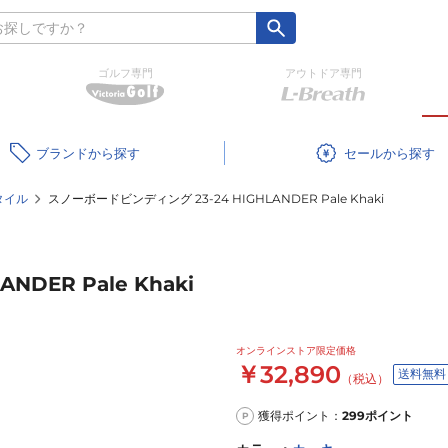
ゴルフ専門
アウトドア専門
ブランド
セール
タイル
スノーボードビンディング 23-24 HIGHLANDER Pale Khaki
DER Pale Khaki
オンラインストア限定価格
￥32,890
送料無料
（税込）
獲得ポイント：
299
ポイント
P