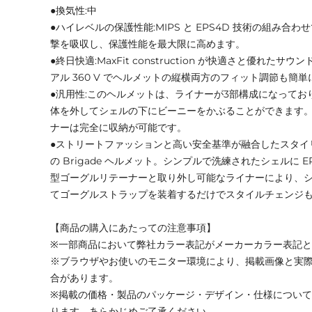
●換気性:中
●ハイレベルの保護性能:MIPS と EPS4D 技術の組み合
撃を吸収し、保護性能を最大限に高めます。
●終日快適:MaxFit construction が快適さと優れた
アル 360 V でヘルメットの縦横両方のフィット調節も簡
●汎用性:このヘルメットは、ライナーが3部構成になって
体を外してシェルの下にビーニーをかぶることができます
ナーは完全に収納が可能です。
●ストリートファッションと高い安全基準が融合したスタイリッ
の Brigade ヘルメット。シンプルで洗練されたシェルに EP
型ゴーグルリテーナーと取り外し可能なライナーにより、
てゴーグルストラップを装着するだけでスタイルチェンジ
【商品の購入にあたっての注意事項】
※一部商品において弊社カラー表記がメーカーカラー表記
※ブラウザやお使いのモニター環境により、掲載画像と実
合があります。
※掲載の価格・製品のパッケージ・デザイン・仕様につい
ります。あらかじめご了承ください。