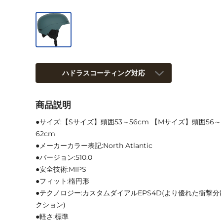
ハドラスコーティング対応
商品説明
●サイズ:【Sサイズ】頭囲53～56cm 【Mサイズ】頭囲56～
62cm
●メーカーカラー表記:North Atlantic
●バージョン:510.0
●安全技術:MIPS
●フィット:楕円形
●テクノロジー:カスタムダイアルEPS4D(より優れた衝撃分
クション)
●軽さ:標準