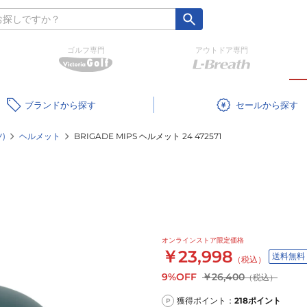
ゴルフ専門
アウトドア専門
ブランド
セール
)
ヘルメット
BRIGADE MIPS ヘルメット 24 472571
オンラインストア限定価格
￥23,998
送料無料
（税込）
9%OFF
￥26,400
（税込）
獲得ポイント：
218
ポイント
P