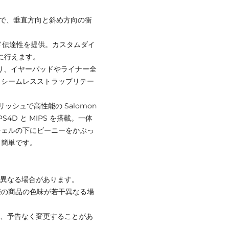
わせで、垂直方向と斜め方向の衝
サウンド伝達性を提供。カスタムダイ
単に行えます。
おり、イヤーパッドやライナー全
。シームレスストラップリテー
シュで高性能の Salomon
S4D と MIPS を搭載。一体
シェルの下にビーニーをかぶっ
も簡単です。
と異なる場合があります。
際の商品の色味が若干異なる場
て、予告なく変更することがあ