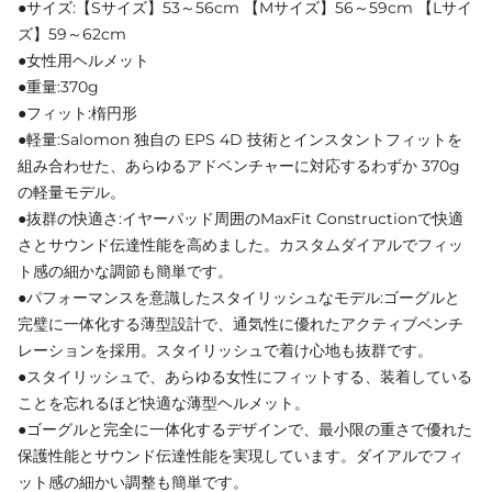
●サイズ:【Sサイズ】53～56cm 【Mサイズ】56～59cm 【Lサイ
ズ】59～62cm
●女性用ヘルメット
●重量:370g
●フィット:楕円形
●軽量:Salomon 独自の EPS 4D 技術とインスタントフィットを
組み合わせた、あらゆるアドベンチャーに対応するわずか 370g
の軽量モデル。
●抜群の快適さ:イヤーパッド周囲のMaxFit Constructionで快適
さとサウンド伝達性能を高めました。カスタムダイアルでフィッ
ト感の細かな調節も簡単です。
●パフォーマンスを意識したスタイリッシュなモデル:ゴーグルと
完璧に一体化する薄型設計で、通気性に優れたアクティブベンチ
レーションを採用。スタイリッシュで着け心地も抜群です。
●スタイリッシュで、あらゆる女性にフィットする、装着している
ことを忘れるほど快適な薄型ヘルメット。
●ゴーグルと完全に一体化するデザインで、最小限の重さで優れた
保護性能とサウンド伝達性能を実現しています。ダイアルでフィ
ット感の細かい調整も簡単です。