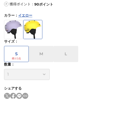
獲得ポイント：
90
ポイント
P
カラー
：
イエロー
サイズ
：
S
M
L
数量：
シェアする