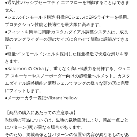
●通気性:パッシブセーフティ エアフローを制御することはできま
せん。
●シェル:インモールド構造 軽量PCシェルにEPSライナーを採用。
プロテクション性能と快適性を最大限に高めます。
●フィットを簡単に調節:カスタムダイアル調整システムは、成長
期のヤングライダーの頭のサイズに合わせて簡単に調節ができま
す。
●軽量:インモールドシェルを採用した軽量構造で快適な滑りを導
きます。
●Salomon の Orka は、重くなく高い保護力を発揮する、ジュニ
ア スキーヤーやスノーボーダー向けの超軽量ヘルメット。カスタ
ムダイアル調整機能と薄型シェルでヤングの様々な頭の形に完璧
にフィットします。
●メーカーカラー表記:Vibrant Yellow
【商品の購入にあたっての注意事項】
※総柄の商品については、生地の裁断箇所により、商品一点ごと
にパターン(柄)が異なる場合があります。
そのため、掲載画像とはパターンの位置や内容が異なるものがあ