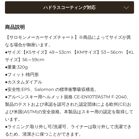
ハドラスコーティング対応
商品説明
【サロモンメーカーサイズチャート】※商品によってサイズが異
なる場合が御座います。
●サイズ:【KSサイズ】49～53cm 【KMサイズ】53～56cm 【KL
サイズ】56～59cm
●重量:320g
●フィット:楕円形
●カスタムダイアル
●安全性:EPS、Salomon の標準衝撃吸収構造。
●アルペンスキー用ヘルメット規格 CE-EN1077/ASTM F-2040、
製品のテストおよび承認を認可された認定団体による欧州(CE)お
よび米国(ASTM)の安全規格。本製品はスキー用の認定を取得して
います。
●ライニング:取り外し可/洗濯可、ライナーは取り外して洗濯でき
るため、清潔さに保つことができます。