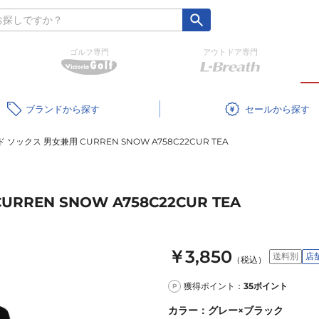
ゴルフ専門
アウトドア専門
ブランド
セール
ソックス 男女兼用 CURREN SNOW A758C22CUR TEA
REN SNOW A758C22CUR TEA
￥3,850
送料別
店
（税込）
獲得ポイント：
35
ポイント
P
カラー
：
グレー×ブラック