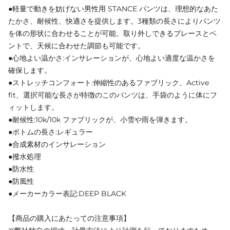
●軽量で動きを妨げない男性用 STANCE パンツは、理想的なあた
たかさ、耐候性、快適さを提供します。3種類の長さによりパンツ
を体の形状に合わせることが可能。取り外しできるブレースとベ
ントで、天候に合わせた調節も可能です。
●心地よい温かさ:インサレーションが、心地よい適度な温かさを
確保します。
●ストレッチコンフォート:伸縮性のあるファブリック、Active
fit、選択可能な長さが特徴のこのパンツは、手袋のように体にフ
ィットします。
●耐候性:10k/10k ファブリックが、小雪や雨を弾きます。
●ボトムの長さ:レギュラー
●合成素材のインサレーション
●撥水処理
●防水性
●防風性
●メーカーカラー表記:DEEP BLACK
【商品の購入にあたっての注意事項】