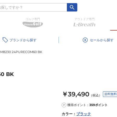
ゴルフ専門
アウトドア専門
ブランド
セール
8230 24PURECOM60 BK
0 BK
￥39,490
送料無料
（税込）
獲得ポイント：
359
ポイント
P
カラー
：
ブラック