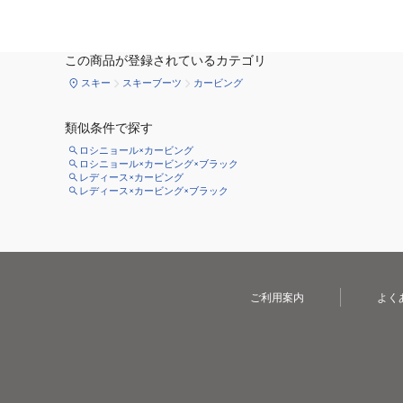
この商品が登録されているカテゴリ
スキー
スキーブーツ
カービング
類似条件で探す
ロシニョール×カービング
ロシニョール×カービング×ブラック
レディース×カービング
レディース×カービング×ブラック
ご利用案内
よく