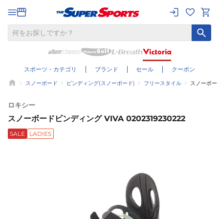
スポーツ・カテゴリ
ブランド
セール
クーポン
スノーボード
ビンディング(スノーボード)
フリースタイル
スノーボードビ
ロキシー
スノーボードビンディング VIVA 0202319230222
SALE
LADIES