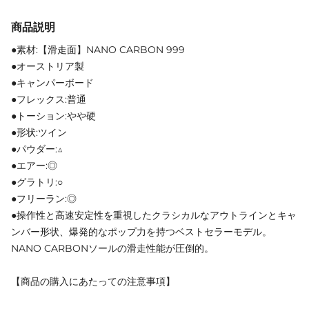
商品説明
●素材:【滑走面】NANO CARBON 999
●オーストリア製
●キャンパーボード
●フレックス:普通
●トーション:やや硬
●形状:ツイン
●パウダー:△
●エアー:◎
●グラトリ:○
●フリーラン:◎
●操作性と高速安定性を重視したクラシカルなアウトラインとキャ
ンバー形状、爆発的なポップ力を持つベストセラーモデル。
NANO CARBONソールの滑走性能が圧倒的。
【商品の購入にあたっての注意事項】