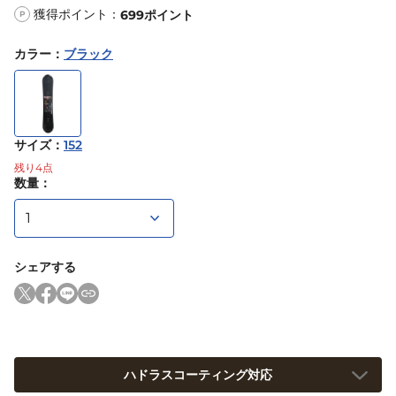
獲得ポイント：
699
ポイント
P
カラー
：
ブラック
サイズ
：
152
残り
4
点
数量：
シェアする
ハドラスコーティング対応