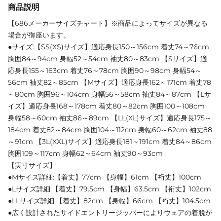
商品説明
【686メーカーサイズチャート】※商品によってサイズが異なる
場合が御座います。
●サイズ:【SS(XS)サイズ】適応身長150～156cm 着丈74～76cm
胸囲84～94cm 身幅52～54cm 袖丈80～83cm 【Sサイズ】適
応身長155～163cm 着丈76～78cm 胸囲90～98cm 身幅54～
56cm 袖丈82～85cm 【Mサイズ】適応身長162～171cm 着丈78
～80cm 胸囲96～104cm 身幅56～58cm 袖丈84～87cm 【Lサ
イズ】適応身長168～178cm 着丈80～82cm 胸囲100～108cm
身幅58～60cm 袖丈86～89cm 【LL(XL)サイズ】適応身長175～
184cm 着丈82～84cm 胸囲104～112cm 身幅60～62cm 袖丈88
～91cm 【3L(XXL)サイズ】適応身長181～191cm 着丈84～86cm
胸囲109～117cm 身幅62～64cm 袖丈90～93cm
【実寸サイズ】
●Mサイズ詳細:【着丈】77cm 【身幅】61cm 【裄丈】100cm
●Lサイズ詳細:【着丈】79.5cm 【身幅】63.5cm 【裄丈】102cm
●LLサイズ詳細:【着丈】82cm 【身幅】66cm 【裄丈】104.5cm
●広く設計されたサイドエントリージッパーによりウェアの着脱が