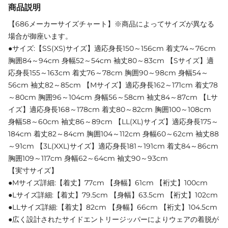
商品説明
【686メーカーサイズチャート】※商品によってサイズが異なる
場合が御座います。
●サイズ:【SS(XS)サイズ】適応身長150～156cm 着丈74～76cm
胸囲84～94cm 身幅52～54cm 袖丈80～83cm 【Sサイズ】適
応身長155～163cm 着丈76～78cm 胸囲90～98cm 身幅54～
56cm 袖丈82～85cm 【Mサイズ】適応身長162～171cm 着丈78
～80cm 胸囲96～104cm 身幅56～58cm 袖丈84～87cm 【Lサ
イズ】適応身長168～178cm 着丈80～82cm 胸囲100～108cm
身幅58～60cm 袖丈86～89cm 【LL(XL)サイズ】適応身長175～
184cm 着丈82～84cm 胸囲104～112cm 身幅60～62cm 袖丈88
～91cm 【3L(XXL)サイズ】適応身長181～191cm 着丈84～86cm
胸囲109～117cm 身幅62～64cm 袖丈90～93cm
【実寸サイズ】
●Mサイズ詳細:【着丈】77cm 【身幅】61cm 【裄丈】100cm
●Lサイズ詳細:【着丈】79.5cm 【身幅】63.5cm 【裄丈】102cm
●LLサイズ詳細:【着丈】82cm 【身幅】66cm 【裄丈】104.5cm
●広く設計されたサイドエントリージッパーによりウェアの着脱が