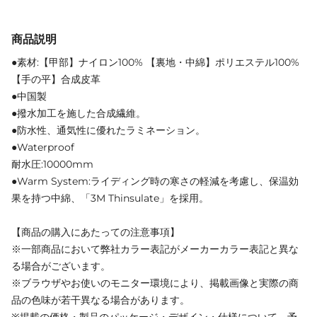
商品説明
●素材:【甲部】ナイロン100% 【裏地・中綿】ポリエステル100%
【手の平】合成皮革
●中国製
●撥水加工を施した合成繊維。
●防水性、通気性に優れたラミネーション。
●Waterproof
耐水圧:10000mm
●Warm System:ライディング時の寒さの軽減を考慮し、保温効
果を持つ中綿、「3M Thinsulate」を採用。
【商品の購入にあたっての注意事項】
※一部商品において弊社カラー表記がメーカーカラー表記と異な
る場合がございます。
※ブラウザやお使いのモニター環境により、掲載画像と実際の商
品の色味が若干異なる場合があります。
※掲載の価格・製品のパッケージ・デザイン・仕様について、予