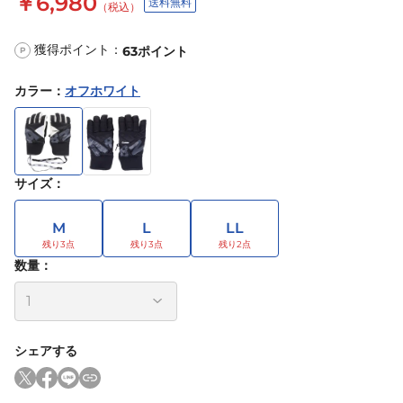
￥6,980
送料無料
（税込）
獲得ポイント：
63
ポイント
P
カラー
：
オフホワイト
サイズ
：
M
L
LL
数量：
シェアする