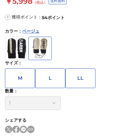
￥5,998
送料無料
（税込）
獲得ポイント：
54
ポイント
P
カラー
：
ベージュ
サイズ
：
M
L
LL
数量：
シェアする