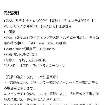
商品説明
●素材:【甲部】ナイロン100% 【裏地】ポリエステル100% 【中
綿】ポリエステル100% 【手のひら】合成皮革
●中国製
●Warm System:ライディング時の寒さの軽減を考慮し、保湿効
果を持つ中綿、「3M Thinsulate」を採用。
●Waterproof(耐水圧):10.000mm
●FABRIC FUNCTION
1.撥水加工を施した合成繊維。
2.防水性、通気性に優れたラミネーション。
【商品の購入にあたっての注意事項】
※一部商品において弊社カラー表記がメーカーカラー表記と異な
る場合がございます。
※ブラウザやお使いのモニター環境により、掲載画像と実際の商
品の色味が若干異なる場合があります。
※掲載の価格・製品のパッケージ・デザイン・仕様について、予