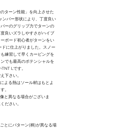
でのターン性能」を向上させた
キャンバー形状により、丁度良い
ンバーのグリップ力でターンの
丁度良いズラしやすさがハイブ
ノーボード初心者がターンをい
ードに仕上がりました。スノー
ンも練習して早くカービングを
ョンでも最高のポテンシャルを
NT Lです。
控え下さい。
ンによる熱はソール材はもとよ
ます。
画像と異なる場合がございま
承ください。
ごとにパターン(柄)が異なる場