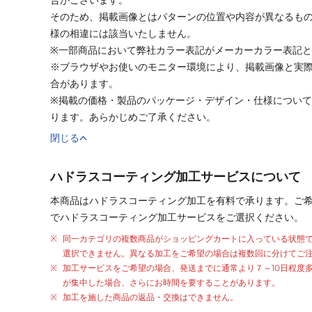
そのため、掲載画像とはパターンの位置や内容が異なるも
様の相違には該当いたしません。
※一部商品において弊社カラー表記がメーカーカラー表記
※ブラウザやお使いのモニター環境により、掲載画像と実
合があります。
※掲載の価格・製品のパッケージ・デザイン・仕様につい
ります。あらかじめご了承ください。
閉じる
ハドラスコーティング加工サービスについて
本商品はハドラスコーティング加工を有料で承ります。ご
でハドラスコーティング加工サービスをご選択ください。
同一カテゴリの複数商品がショッピングカートに入っている状態
選択できません。異なる加工をご希望の場合は複数回に分けてご
加工サービスをご希望の場合、発送までに通常より
７～10日程度
が集中した場合、さらにお時間を要することがあります。
加工を施した商品の返品・交換はできません。