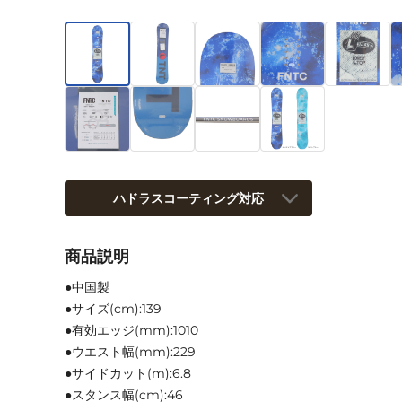
ハドラスコーティング対応
商品説明
●中国製
●サイズ(cm):139
●有効エッジ(mm):1010
●ウエスト幅(mm):229
●サイドカット(m):6.8
●スタンス幅(cm):46