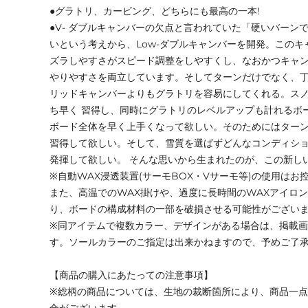
●グラトリ、カービング、どちらにも最高の一本!
●V- ダブルキャンバーの欠点と言われていた「硬いバーン
いという考えから、Low-ダブルキャンバーを開発。この
ズラしやすさがスピード調整をしやすくし、なおかつキャ
やりやすさを両立しています。そしてターンだけでなく、
リッドキャンバーよりもグラトリを容易にしてくれる。ス
ち早く 習得し、同時にグラトリのレベルアップも計れるボ
ボード全体を早く上手くなって欲しい。そのためにはター
習得して欲しい。そして、雪質を選ばずどんなコンディシ
発揮して欲しい。 そんな思いから生まれたのが、この新しいT
※自動WAX浸透装置(サーモBOX・Vサーモ等)の使用はお
また、高温でのWAX掛けや、過度に長時間のWAXアイロ
り、ボードの構成材料の一部を破損させる可能性がござい
※同アイテムで複数カラー、デザインがある場合は、掲載
す。ソールカラーのご指定は出来かねますので、予めご了
【商品の購入にあたっての注意事項】
※総柄の商品については、生地の裁断箇所により、商品一点
合がございます。