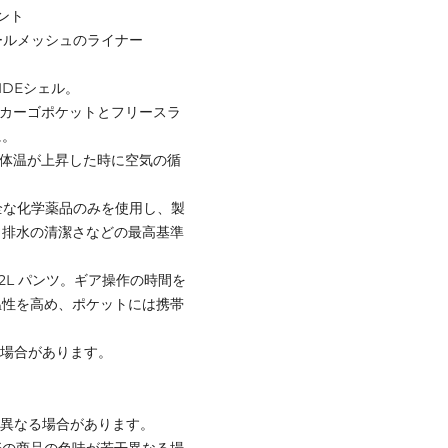
ント
ルホールメッシュのライナー
IDEシェル。
たカーゴポケットとフリースラ
に。
、体温が上昇した時に空気の循
安全な化学薬品のみを使用し、製
と排水の清潔さなどの最高基準
0 2L パンツ。ギア操作の時間を
温性を高め、ポケットには携帯
る場合があります。
と異なる場合があります。
際の商品の色味が若干異なる場