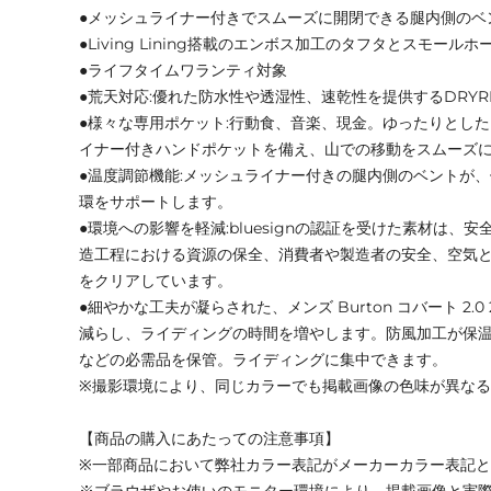
●メッシュライナー付きでスムーズに開閉できる腿内側のベ
●Living Lining搭載のエンボス加工のタフタとスモー
●ライフタイムワランティ対象
●荒天対応:優れた防水性や透湿性、速乾性を提供するDRYR
●様々な専用ポケット:行動食、音楽、現金。ゆったりとし
イナー付きハンドポケットを備え、山での移動をスムーズ
●温度調節機能:メッシュライナー付きの腿内側のベントが
環をサポートします。
●環境への影響を軽減:bluesignの認証を受けた素材は、
造工程における資源の保全、消費者や製造者の安全、空気
をクリアしています。
●細やかな工夫が凝らされた、メンズ Burton コバート 2.
減らし、ライディングの時間を増やします。防風加工が保
などの必需品を保管。ライディングに集中できます。
※撮影環境により、同じカラーでも掲載画像の色味が異な
【商品の購入にあたっての注意事項】
※一部商品において弊社カラー表記がメーカーカラー表記
※ブラウザやお使いのモニター環境により、掲載画像と実