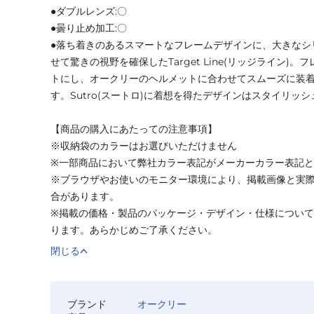
●ダブルレンズ:〇
●曇り止め加工:〇
●落ち着きのあるスマートなフレームデザインに、大きなシ
せて驚きの視野を確保したTarget Line(リッジライン)
トにし、オークリーのヘルメットに合わせてスムーズに装
す。Sutro(スートロ)に着想を得たデザインはスタイリッ
【商品の購入にあたっての注意事項】
※収納袋のカラーはお選びいただけません
※一部商品において弊社カラー表記がメーカーカラー表記
※ブラウザやお使いのモニター環境により、掲載画像と実
合があります。
※掲載の価格・製品のパッケージ・デザイン・仕様につい
ります。あらかじめご了承ください。
閉じる
ブランド
オークリー