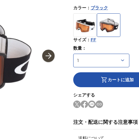
カラー
：
ブラック
サイズ
：
FF
数量：
カートに追加
シェアする
注文・配送に関する注意事項
送料について