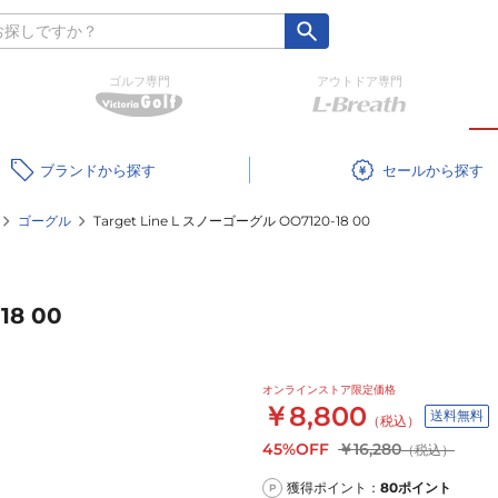
ゴルフ専門
アウトドア専門
ブランド
セール
ゴーグル
Target Line L スノーゴーグル OO7120-18 00
18 00
オンラインストア限定価格
￥8,800
送料無料
（税込）
45%OFF
￥16,280
（税込）
獲得ポイント：
80
ポイント
P