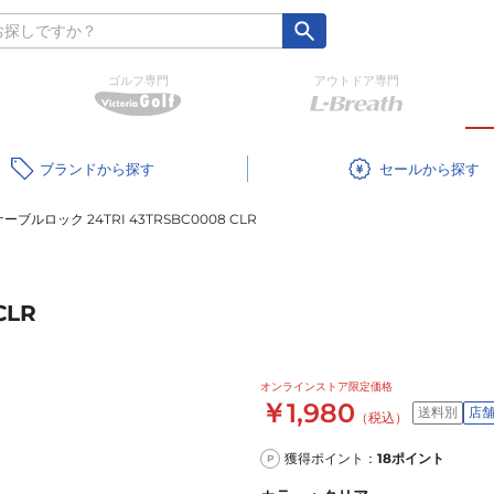
ゴルフ専門
アウトドア専門
ブランド
セール
ケーブルロック 24TRI 43TRSBC0008 CLR
CLR
オンラインストア限定価格
￥1,980
送料別
店
（税込）
獲得ポイント：
18
ポイント
P