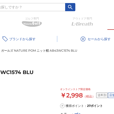
ゴルフ専門
アウトドア専門
ブランド
セール
ガールズ NATURE POM ニット帽 AB43WC1574 BLU
WC1574 BLU
オンラインストア限定価格
￥2,998
送料別
店
（税込）
獲得ポイント：
27
ポイント
P