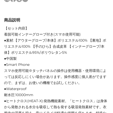
商品説明
【セット内容】
着脱可能インナーグローブ付き(スマホ使用可能)
●素材:【アウターグローブ/本体】ポリエステル100% 【裏地】ポ
リエステル100% 【手のひら】合成皮革 【インナーグローブ/本
体】ポリエステル95%/ポリウレタン5%
●中国製
●Smart Phone
スマホ使用可能※タッチパネルの操作は使用機器・使用環境によ
っては反応しにくい場合があります。操作感度に個人差がでます
ので、まずは、お使いの機種でお試しください。
●Waterproof
耐水圧:10000mm
●ヒートクロス(HEAT-X):発熱機能素材。「ヒートクロス」は身体
から発散される水分を吸収して熱を発する吸湿発熱素材です。衣
服内の湿度を抑え、常にドライで快適な状態を保ちます。特殊な