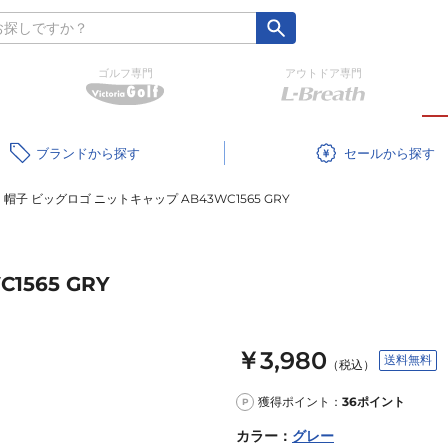
ゴルフ専門
アウトドア専門
ブランド
セール
帽子 ビッグロゴ ニットキャップ AB43WC1565 GRY
1565 GRY
￥3,980
送料無料
（税込）
獲得ポイント：
36
ポイント
P
カラー
：
グレー