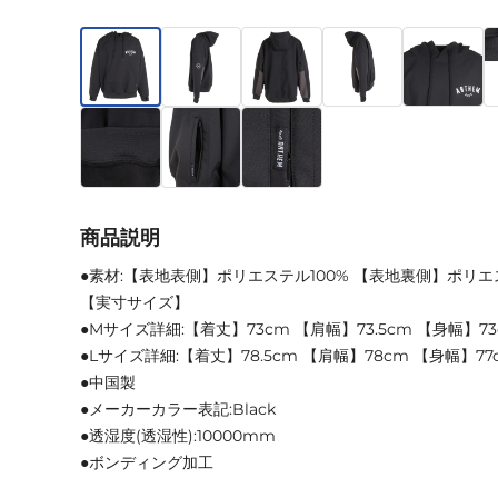
商品説明
●素材:【表地表側】ポリエステル100% 【表地裏側】ポリエ
【実寸サイズ】
●Mサイズ詳細:【着丈】73cm 【肩幅】73.5cm 【身幅】7
●Lサイズ詳細:【着丈】78.5cm 【肩幅】78cm 【身幅】77
●中国製
●メーカーカラー表記:Black
●透湿度(透湿性):10000mm
●ボンディング加工