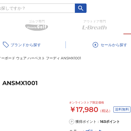
ゴルフ専門
アウトドア専門
ブランド
セール
ーボード ウェア ハーベスト フーディ ANSMX1001
NSMX1001
オンラインストア限定価格
￥17,980
送料無料
（税込）
獲得ポイント：
163
ポイント
P