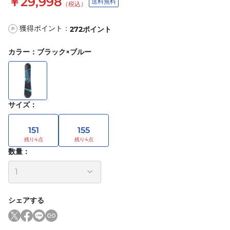
￥29,998
送料無料
（税込）
獲得ポイント：
272
ポイント
P
カラー
：
ブラック×ブルー
サイズ
：
151
155
数量：
シェアする