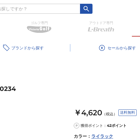
ゴルフ専門
アウトドア専門
ブランド
セール
0234
￥4,620
送料無料
（税込）
獲得ポイント：
42
ポイント
P
カラー
：
ライラック