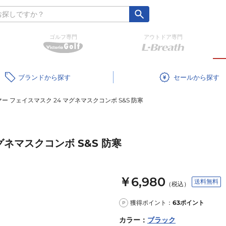
ゴルフ専門
アウトドア専門
ブランド
セール
ー フェイスマスク 24 マグネマスクコンボ S&S 防寒
グネマスクコンボ S&S 防寒
￥6,980
送料無料
（税込）
獲得ポイント：
63
ポイント
P
カラー
：
ブラック