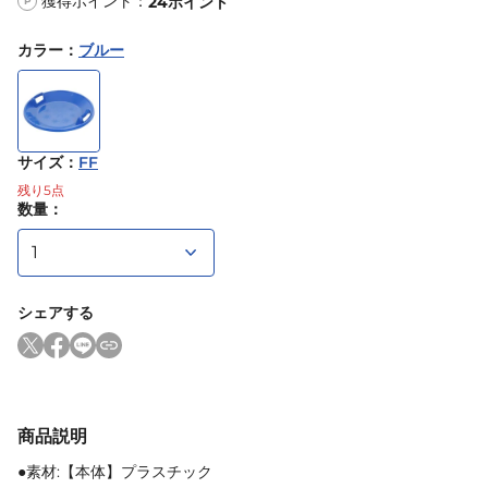
獲得ポイント：
24
ポイント
P
カラー
：
ブルー
サイズ
：
FF
残り
5
点
数量：
シェアする
商品説明
●素材:【本体】プラスチック