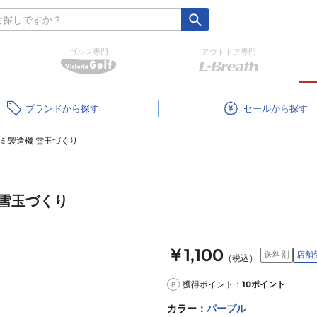
ゴルフ専門
アウトドア専門
ブランド
セール
ミ製造機 雪玉づくり
 雪玉づくり
￥1,100
送料別
店舗
（税込）
獲得ポイント：
10
ポイント
P
カラー
：
パープル