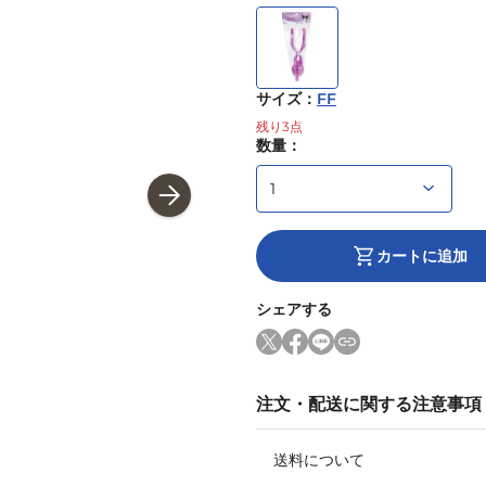
サイズ
：
FF
残り
3
点
数量：
カートに追加
シェアする
注文・配送に関する注意事項
送料について