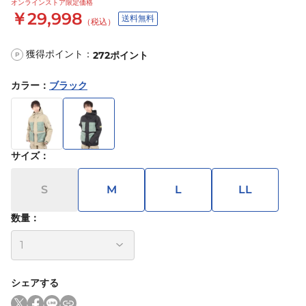
オンラインストア限定価格
￥29,998
送料無料
（税込）
獲得ポイント：
272
ポイント
P
カラー
：
ブラック
サイズ
：
S
M
L
LL
数量：
シェアする