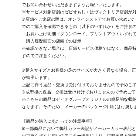
でお問い合わせいただきますようお願いいたします。
※サービス対象店舗はゼビオもしくはヴィクトリア店舗が
※店舗へご来店の際は、オンラインストアでお買い求めい
でのご購入を確認できるもの（以下のいずれか）をご持参
・お買い上げ明細（ダウンロード、プリントアウトいずれ
・購入履歴画面の店頭での提示
※確認できない場合は、店舗サービス価格ではなく、商品
すのでご注意ください。
※購入サイズとお客様の足のサイズが大きく異なる場合、
が御座います。
上記に伴う返品・交換は受け付けておりませんので予めご
※成型後の返品・交換は受け付けておりませんので予めご
※こちらの商品はゼビオグループオリジナルの簡易的な収納
なります。そのため、メーカーのパッケージ( 箱 )は付属
【商品の購入にあたっての注意事項】
※一部商品において弊社カラー表記がメーカーカラー表記
※ブラウザやお使いのモニター環境により、掲載画像と実