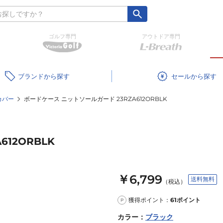
ゴルフ専門
アウトドア専門
ブランド
セール
カバー
ボードケース ニットソールガード 23RZA612ORBLK
12ORBLK
￥6,799
送料無料
（税込）
獲得ポイント：
61
ポイント
P
カラー
：
ブラック