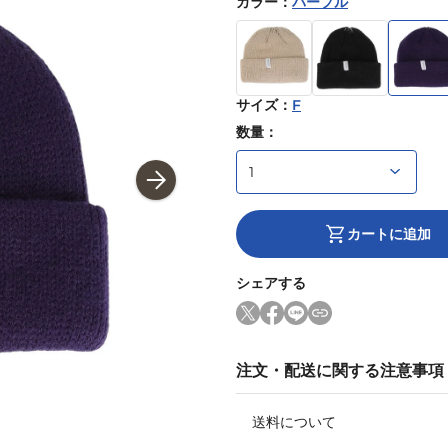
カラー
：
パープル
サイズ
：
F
数量：
カートに追加
シェアする
注文・配送に関する注意事項
送料について