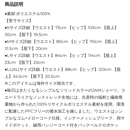
商品説明
●素材:ポリエステル100%
【実寸サイズ】
●Sサイズ詳細:【ウエスト】73cm 【ヒップ】103cm 【股上】
30cm 【股下】19.5cm
●Mサイズ詳細:【ウエスト】80cm 【ヒップ】110cm 【股上】
31.5cm 【股下】20cm
●Lサイズ詳細:【ウエスト】84cm 【ヒップ】114cm 【股上】
33cm 【股下】20cm
●LL(XL)サイズ詳細:【ウエスト】88cm 【ヒップ】120cm 【股
上】34.5cm 【股下】20.5cm
※このアイテムは海外サイズ相当です。
●毎日はきたくなるシンプルなソリッドカラーのJAMショーツ。ス
エードライクなノンストレッチ生地には、生産時の端材と繊維廃
棄物から作られた100%リサイクルポリエステル素材を使用。環境
に配慮したPFCフリーの撥水加工を施しました。ウエストはシン
プルなゴム+ドローコード仕様。インナーメッシュブリーフ、両サ
イドポケット、鍵用バンジーコード付きバックベルクロポケッ