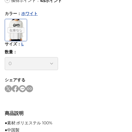
獲得ポイント：
45
ポイント
P
カラー
：
ホワイト
サイズ
：
L
数量：
シェアする
商品説明
●素材:ポリエステル 100%
●中国製