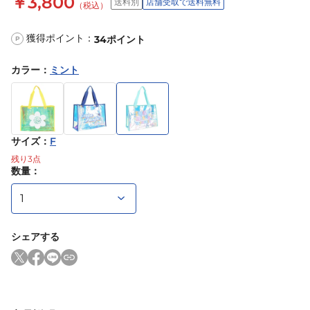
￥3,800
送料別
店舗受取で送料無料
（税込）
獲得ポイント：
34
ポイント
P
カラー
：
ミント
サイズ
：
F
残り
3
点
数量：
シェアする