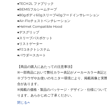
●TECH:2L ファブリック
●BEMISフルシームテープ
●80gボディ60gスリーブ40gフードインサレーション
●Air-Floチェストベンチレーション
●Helmet Compatible Hood
●デスグリップ
●スリーブパスポケット
●リストゲーター
●PJコネクトシステム
●パウダースカート
【商品の購入にあたっての注意事項】
※一部商品において弊社カラー表記がメーカーカラー表記
※ブラウザやお使いのモニター環境により、掲載画像と実
合があります。
※掲載の価格・製品のパッケージ・デザイン・仕様につい
ります。あらかじめご了承ください。
閉じる