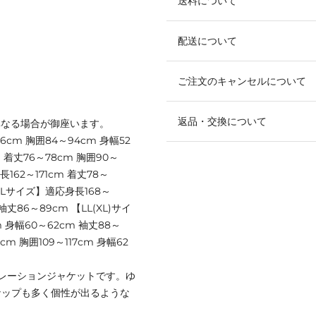
送料について
配送について
ご注文のキャンセルについて
返品・交換について
異なる場合が御座います。
6cm 胸囲84～94cm 身幅52
 着丈76～78cm 胸囲90～
162～171cm 着丈78～
 【Lサイズ】適応身長168～
袖丈86～89cm 【LL(XL)サイ
m 身幅60～62cm 袖丈88～
cm 胸囲109～117cm 身幅62
レーションジャケットです。ゆ
ナップも多く個性が出るような