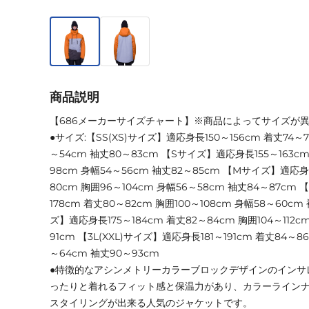
商品説明
【686メーカーサイズチャート】※商品によってサイズが
●サイズ:【SS(XS)サイズ】適応身長150～156cm 着丈74～7
～54cm 袖丈80～83cm 【Sサイズ】適応身長155～163cm
98cm 身幅54～56cm 袖丈82～85cm 【Mサイズ】適応身長
80cm 胸囲96～104cm 身幅56～58cm 袖丈84～87cm
178cm 着丈80～82cm 胸囲100～108cm 身幅58～60cm 
ズ】適応身長175～184cm 着丈82～84cm 胸囲104～112c
91cm 【3L(XXL)サイズ】適応身長181～191cm 着丈84～86
～64cm 袖丈90～93cm
●特徴的なアシンメトリーカラーブロックデザインのインサ
ったりと着れるフィット感と保温力があり、カラーライン
スタイリングが出来る人気のジャケットです。