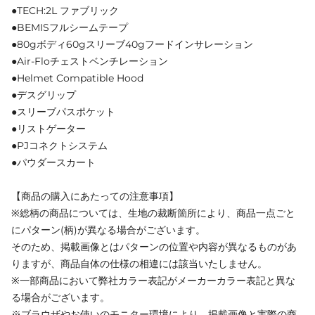
●TECH:2L ファブリック
●BEMISフルシームテープ
●80gボディ60gスリーブ40gフードインサレーション
●Air-Floチェストベンチレーション
●Helmet Compatible Hood
●デスグリップ
●スリーブパスポケット
●リストゲーター
●PJコネクトシステム
●パウダースカート
【商品の購入にあたっての注意事項】
※総柄の商品については、生地の裁断箇所により、商品一点ごと
にパターン(柄)が異なる場合がございます。
そのため、掲載画像とはパターンの位置や内容が異なるものがあ
りますが、商品自体の仕様の相違には該当いたしません。
※一部商品において弊社カラー表記がメーカーカラー表記と異な
る場合がございます。
※ブラウザやお使いのモニター環境により、掲載画像と実際の商