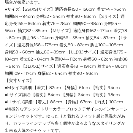
場合が御座います。
●サイズ:【SS(XS)サイズ】適応身長150～156cm 着丈74～76cm
胸囲84～94cm 身幅52～54cm 袖丈80～83cm 【Sサイズ】適
応身長155～163cm 着丈76～78cm 胸囲90～98cm 身幅54～
56cm 袖丈82～85cm 【Mサイズ】適応身長162～171cm 着丈78
～80cm 胸囲96～104cm 身幅56～58cm 袖丈84～87cm 【Lサ
イズ】適応身長168～178cm 着丈80～82cm 胸囲100～108cm
身幅58～60cm 袖丈86～89cm 【LL(XL)サイズ】適応身長175～
184cm 着丈82～84cm 胸囲104～112cm 身幅60～62cm 袖丈88
～91cm 【3L(XXL)サイズ】適応身長181～191cm 着丈84～86cm
胸囲109～117cm 身幅62～64cm 袖丈90～93cm
【実寸サイズ】
●Mサイズ詳細:【着丈】82cm 【身幅】61cm 【裄丈】94cm
●Lサイズ詳細:【着丈】84cm 【身幅】64cm 【裄丈】98cm
●LLサイズ詳細:【着丈】86cm 【身幅】67cm 【裄丈】100cm
●特徴的なアシンメトリーカラーブロックデザインのインサレーシ
ョンジャケットです。ゆったりと着れるフィット感と保温力があ
り、カラーラインナップも多く個性が出るようなスタイリングが
出来る人気のジャケットです。