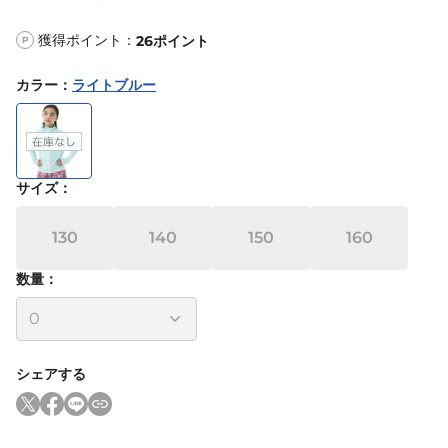
獲得ポイント：
26
ポイント
P
カラー
：
ライトブルー
サイズ
：
130
140
150
160
数量：
シェアする