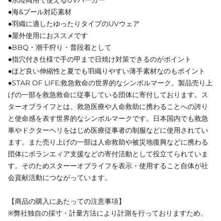
●海&プール対応素材
●羽織に適したゆったりタイプのUVウェア
●屋外使用におススメです
●BBQ・潮干狩り・普段着として
●指穴付き仕様で手の甲まで日焼け対策できるのがポイント
●ほど良い伸縮性と夏でも羽織りやすい薄手素材なのもポイント
●STAR OF LIFE:救急救命の世界的なシンボルマーク。製品売り上
げの一部を救急救命に従事している団体に寄付しております。ス
ターオブライフとは、救急医療や人命救助に携わることへの誇り
と使命感を表す世界的なシンボルマークです。日本国内でも救急
車やドクターヘリをはじめ医療従事者の制服などに使用されてい
ます。また売り上げの一部は人命救助や被災地復興などに携わる
団体にボランエィア支援などの寄付活動として役立てられていま
す。そのためスターーオブライフを表示・使用すること自体が社
会貢献活動につながっています。
【商品の購入にあたっての注意事項】
※弊社独自の採寸・計量方法により計測を行っておりますため、