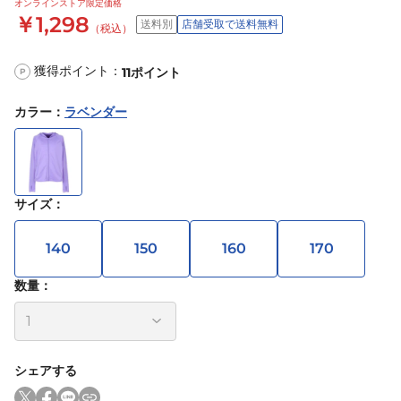
オンラインストア限定価格
￥1,298
送料別
店舗受取で送料無料
（税込）
獲得ポイント：
11
ポイント
P
カラー
：
ラベンダー
サイズ
：
140
150
160
170
数量：
シェアする