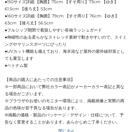
●150サイズ詳細:【胸囲】75cm 【すそ周り】73cm 【ゆき】
61.5cm 【後ろ丈】53cm
●160サイズ詳細:【胸囲】79cm 【すそ周り】76cm 【ゆき】
63cm 【後ろ丈】56.5cm
●フルジップ開閉で着脱しやすい長袖ラッシュガード
●伸縮性のある柔らかなストレッチ素材で動きやすいので、スイミ
ングやマリンスポーツにぴったり
●UVカット機能も備えており、海水浴など屋外の紫外線対策とし
ても重宝します
●ベトナム製
【商品の購入にあたっての注意事項】
※一部商品において弊社カラー表記がメーカーカラー表記と異な
る場合がございます。
※ブラウザやお使いのモニター環境により、掲載画像と実際の商
品の色味が若干異なる場合があります。
※掲載の価格・製品のパッケージ・デザイン・仕様について、予
告なく変更することがあります。あらかじめご了承ください。
閉じる