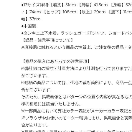
●13サイズ詳細:【着丈】51cm 【肩幅】41.5cm 【身幅】52
ト】74cm 【ヒップ】108cm 【股上】29cm 【股下】11
幅】37cm
●中国製
●タンキニ上下水着、ラッシュガードTシャツ、ショートパ
【返品・注意事項について】
※直接肌に触れるという商品の性質上、ご注文後の返品・
【商品の購入にあたっての注意事項】
※弊社独自の採寸・計量方法により計測を行っております
がございます。
※総柄の商品については、生地の裁断箇所により、商品一点
合がございます。
そのため、掲載画像とはパターンの位置や内容が異なるも
様の相違には該当いたしません。
※一部商品において弊社カラー表記がメーカーカラー表記
※ブラウザやお使いのモニター環境により、掲載画像と実
合があります。
※掲載の価格・製品のパッケージ・デザイン・仕様につい