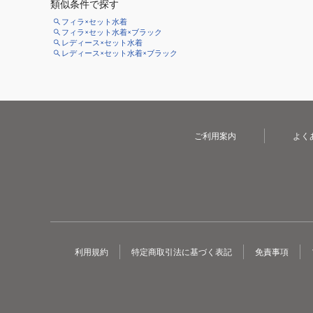
類似条件で探す
フィラ×セット水着
フィラ×セット水着×ブラック
レディース×セット水着
レディース×セット水着×ブラック
ご利用案内
よく
利用規約
特定商取引法に基づく表記
免責事項